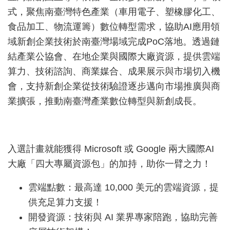
式，聚焦南臺灣特色產業（車用電子、塑橡膠化工、
園
食品加工、物流運籌）數位轉型需求，協助AI應用領
區
服
域新創企業技術於南臺灣場域完成PoC落地。透過鏈
務
結產業公協會、在地企業與國際大廠資源，提供雲端
算力、技術諮詢、商業媒合、成果展示與市場切入機
關
會，支持新創企業從技術驗證逐步邁向市場推廣與商
於
我
業擴張，推動南臺灣產業數位轉型與新創成長。
們
常
見
入選計畫就能獲得 Microsoft 或 Google 兩大國際AI
問
大廠「四大專屬資源包」的加持，助你一臂之力！
答
雲端點數：最高達 10,000 美元的雲端資源，提
網
供充足算力支援！
站
開發資源：技術與 AI 業界專家陪跑，協助完善
導