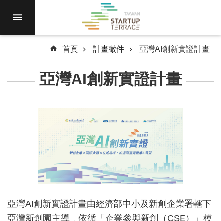
跳到主要內容區塊
進
駐
園
區
首頁
計畫徵件
亞灣AI創新實證計畫
最
亞灣AI創新實證計畫
新
消
息
計
畫
徵
件
國
際
亞灣AI創新實證計畫由經濟部中小及新創企業署轄下
資
源
亞灣新創園主導，依循「企業參與新創（CSE）」模