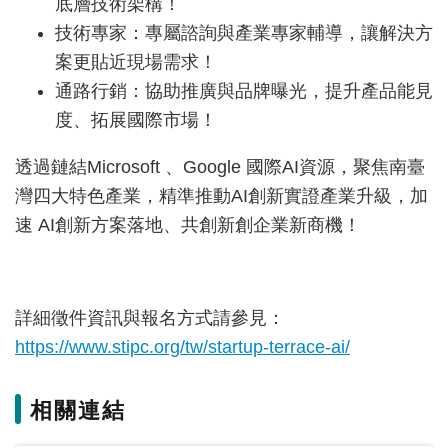
底層技術架構！
覽
技術專家：專屬諮詢與產業專家輔導，讓解決方
EN
案更貼近現場需求！
通路行銷：協助推廣與品牌曝光，提升產品能見
服
度、拓展國際市場！
務
條
透過鏈結Microsoft 、Google 國際AI資源，聚焦南臺
款
灣四大特色產業，精準推動AI創新實證產業升級，加
隱
速 AI創新方案落地、共創新創企業新商機！
私
權
條
款
詳細徵件資訊與報名方式請參見：
https://www.stipc.org/tw/startup-terrace-ai/
相關連結