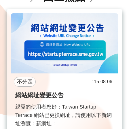
園
區
服
務
關
於
我
們
常
見
不分區
115-08-06
問
網站網址變更公告
答
親愛的使用者您好：Taiwan Startup
網
Terrace 網站已更換網址，請使用以下新網
站
址瀏覽：新網址：
導