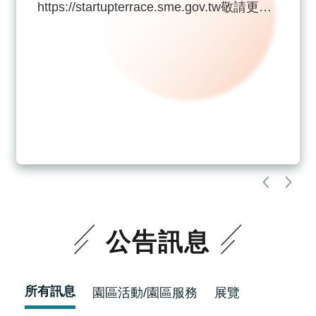
https://startupterrace.sme.gov.tw敬請更新
覽
瀏覽器書籤或常用連結，以利日後順利瀏
EN
覽。造成不便，敬請見諒，感謝您的理解與
服
配合。
務
條
款
隱
私
權
條
款
公告訊息
所有訊息
園區活動/園區服務
展覽