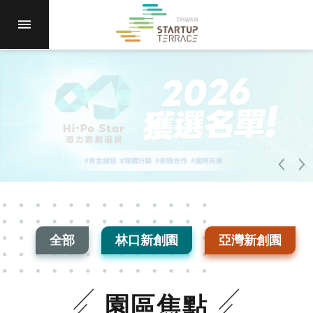
跳到主要內容區塊
進
駐
園
區
最
新
消
息
計
畫
徵
件
全部
林口新創園
亞灣新創園
國
際
資
園區焦點
源