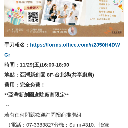
覽
EN
服
務
條
手刀報名：
https://forms.office.com/r/2J50H4DW
款
Gr
隱
時間：11/29(五)16:00-18:00
私
權
地點：亞灣新創園 8F-台北港(共享廚房)
條
費用：完全免費！
款
**亞灣新創園進駐廠商限定**
--
若有任何問題歡迎詢問招商推廣組
（電話：07-3383827分機：Sumi #310、怡箴