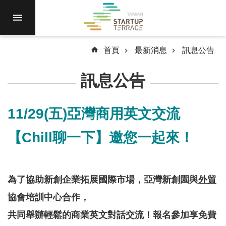
跳到主要內容區塊
進
駐
園
區
首頁
最新消息
訊息公告
最
訊息公告
新
消
息
11/29(五)亞灣商用英文交流
計
【Chill聊一下】邀您一起來！
畫
徵
件
為了協助新創企業拓展國際市場，亞灣新創園與
外貿
國
際
協會培訓中心
合作，
資
共同舉辦輕鬆的商業英文對話交流！報名參加享免費
源