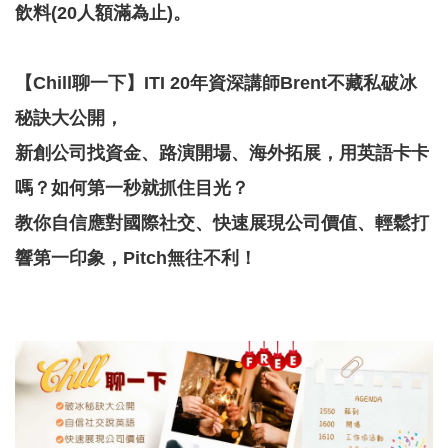
飲料(20人額滿為止)。
園
區
服
【Chill聊一下】ITI 20年資深講師Brent不藏私破冰
務
秘訣大公開，
關
新創公司找資金、路演開場、海外拓展，用英語卡卡
於
嗎？如何第一秒就抓住目光？
我
們
教你自信應對國際社交、快速展現公司價值、輕鬆打
常
響第一印象，Pitch無往不利！
見
問
答
網
站
導