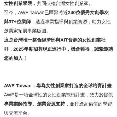
女性創業學院
，共同扶植台灣女性創業家。
園
至今，AWE Taiwan已匯聚將近
240
位優秀女創學友
區
服
與
37+
位業師
，透過專業指導與創業資源，助力女性
務
創業家拓展事業版圖。
關
這是台灣唯一整合經濟部與
AIT
資源的女性創業社
於
群，
2025
年度招募現正進行中，機會難得，誠摯邀請
我
們
您的加入！
常
見
問
AWE Taiwan
：專為女性創業家打造的全球培育計畫
答
AWE是一項全球性的女性創業扶植計畫，致力於提供
網
專業業師指導、創業資源支持
，並打造高價值的學習
站
與交流平台。
導