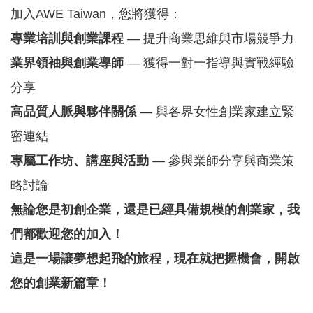
覽
加入AWE Taiwan，您將獲得：
EN
專業培訓與創業課程
— 提升商業思維與市場競爭力
業界領袖與創業導師
— 獲得一對一指導與實戰經驗
服
務
分享
條
高品質人脈與夥伴關係
— 與各界女性創業家建立緊
款
密連結
隱
專屬工作坊、講座與活動
— 參與業師分享與商業策
私
權
略討論
條
無論您是初創企業，還是已經具備規模的創業家，我
款
們都歡迎您的加入！
這是一場讓夢想起飛的旅程，現在就把握機會，開啟
您的創業新篇章！