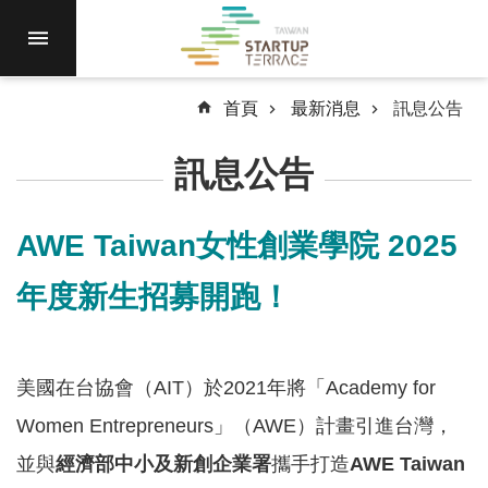
跳到主要內容區塊
進
駐
園
區
首頁
最新消息
訊息公告
最
訊息公告
新
消
息
AWE Taiwan女性創業學院 2025
計
年度新生招募開跑！
畫
徵
件
美國在台協會（AIT）於2021年將「Academy for
國
際
Women Entrepreneurs」（AWE）計畫引進台灣，
資
並與
經濟部中小及新創企業署
攜手打造
AWE Taiwan
源