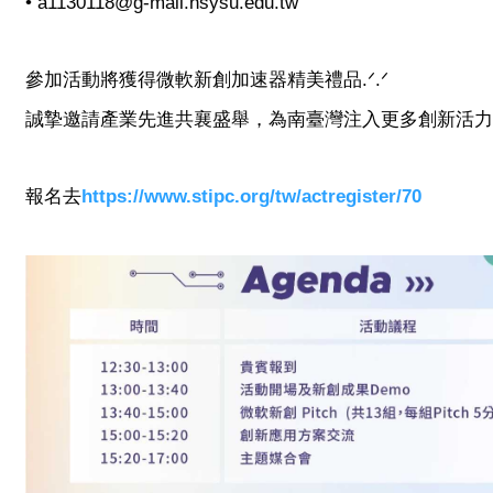
• a1130118@g-mail.nsysu.edu.tw
參加活動將獲得微軟新創加速器精美禮品.ᐟ.ᐟ
誠摯邀請產業先進共襄盛舉，為南臺灣注入更多創新活力
報名去
https://www.stipc.org/tw/actregister/70