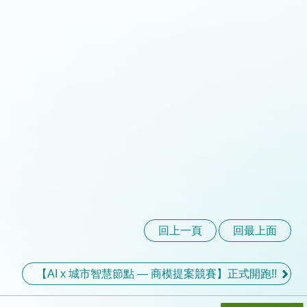
回上一頁
回最上面
【AI x 城市智慧節點 — 商模提案競賽】正式開跑!!