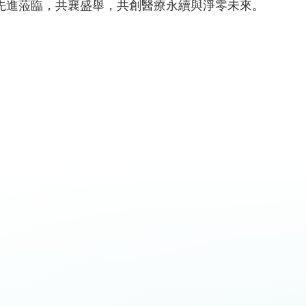
先進蒞臨，共襄盛舉，共創醫療永續與淨零未來。