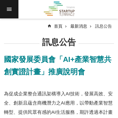
跳到主要內容區塊
進
駐
園
區
首頁
最新消息
訊息公告
最
訊息公告
新
消
息
國家發展委員會「AI+產業智慧共
計
創實證計畫」推廣說明會
畫
徵
件
為促成企業整合通訊架構導入AI技術，發展高效、安
國
際
全、創新且蘊含商機潛力之AI應用，以帶動產業智慧
資
轉型、提供民眾有感的AI生活服務，期許透過本計畫
源