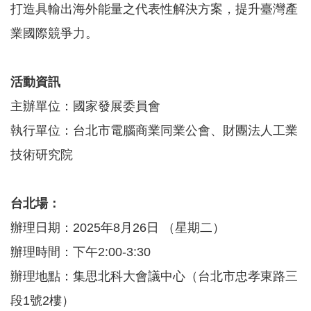
打造具輸出海外能量之代表性解決方案，提升臺灣產
園
業國際競爭力。
區
服
務
活動資訊
關
主辦單位：國家發展委員會
於
執行單位：台北市電腦商業同業公會、財團法人工業
我
們
技術研究院
常
見
台北場：
問
辦理日期：2025年8月26日 （星期二）
答
辦理時間：下午2:00-3:30
網
辦理地點：集思北科大會議中心（台北市忠孝東路三
站
段1號2樓）
導