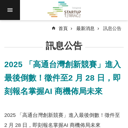
跳到主要內容區塊
進
駐
園
區
首頁
最新消息
訊息公告
最
訊息公告
新
消
息
2025 「高通台灣創新競賽」進入
計
最後倒數！徵件至2 月 28 日，即
畫
徵
刻報名掌握AI 商機佈局未來
件
國
際
2025 「高通台灣創新競賽」進入最後倒數！徵件至
資
2 月 28 日，即刻報名掌握AI 商機佈局未來
源