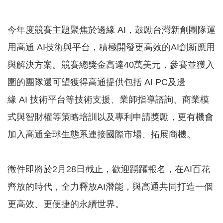
園
區
今年度競賽主題聚焦於邊緣 AI，鼓勵台灣新創團隊運
服
用高通 AI技術與平台，積極開發更高效的AI創新應用
務
與解決方案。競賽總獎金高達40萬美元，參賽並獲入
關
圍的團隊還可望獲得高通提供包括 AI PC及邊
於
我
緣 AI 技術平台等技術支援、業師指導諮詢、商業模
們
式與智財權等策略培訓以及專利申請獎勵，更有機會
常
加入高通全球生態系連接國際市場、拓展商機。
見
問
答
徵件即將於2月28日截止，歡迎踴躍報名，在AI百花
齊放的時代，全力釋放AI潛能，與高通共同打造一個
網
更高效、更便捷的永續世界。
站
導