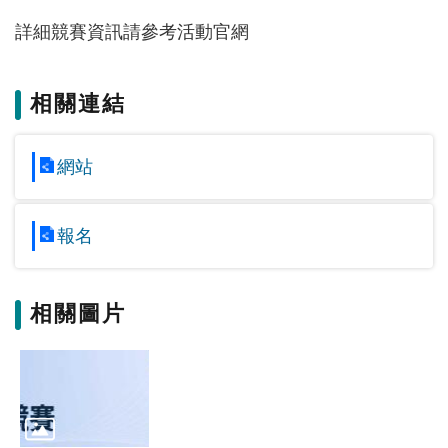
覽
詳細競賽資訊請參考活動官網
EN
服
相關連結
務
條
網站
款
隱
私
報名
權
條
款
相關圖片