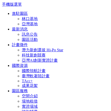
手機版選單
跳到主要內容區塊
進駐園區
林口基地
亞灣基地
最新消息
訊息公告
園區活動
計畫徵件
潛力新創選拔 Hi-Po Star
科技新創競賽
亞灣AI創新實證計畫
國際資源
國際領航計畫
臺灣軟著陸計畫
TAcc+
成果花絮
園區服務
空間介紹
場地租借
實證場域