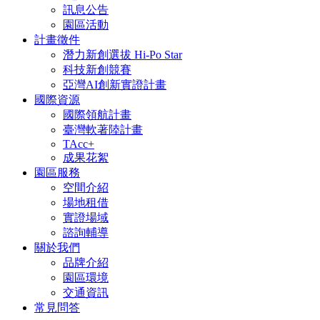
訊息公告
園區活動
計畫徵件
潛力新創選拔 Hi-Po Star
科技新創競賽
亞灣AI創新實證計畫
國際資源
國際領航計畫
臺灣軟著陸計畫
TAcc+
成果花絮
園區服務
空間介紹
場地租借
實證場域
諮詢輔導
關於我們
品牌介紹
園區環境
交通資訊
常見問答