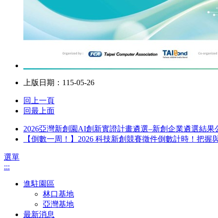
上版日期：115-05-26
回上一頁
回最上面
2026亞灣新創園AI創新實證計畫遴選–新創企業遴選結果
【倒數一周！】2026 科技新創競賽徵件倒數計時！把握
選單
:::
進駐園區
林口基地
亞灣基地
最新消息