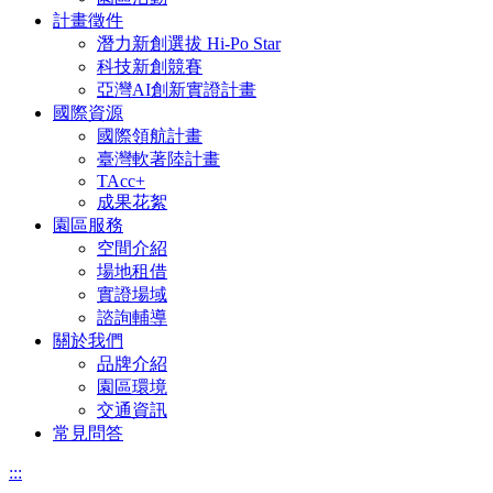
計畫徵件
潛力新創選拔 Hi-Po Star
科技新創競賽
亞灣AI創新實證計畫
國際資源
國際領航計畫
臺灣軟著陸計畫
TAcc+
成果花絮
園區服務
空間介紹
場地租借
實證場域
諮詢輔導
關於我們
品牌介紹
園區環境
交通資訊
常見問答
:::