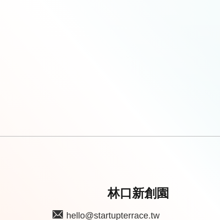
林口新創園
hello@startupterrace.tw