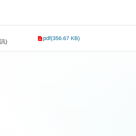
pdf(356.67 KB)
訊)