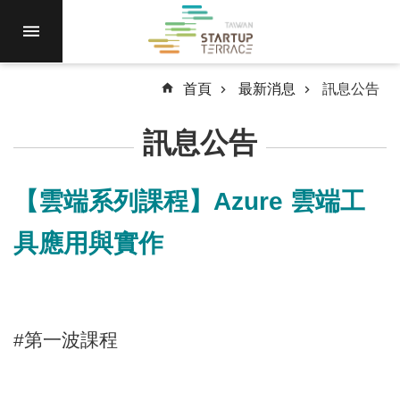
跳到主要內容區塊
進
駐
園
區
首頁
最新消息
訊息公告
最
訊息公告
新
消
息
【雲端系列課程】Azure 雲端工
計
具應用與實作
畫
徵
件
國
#第一波課程
際
資
源