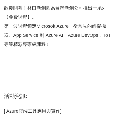
歡慶開幕！林口新創園為台灣新創公司推出一系列
園
區
【免費課程】。
服
第一波課程鎖定Microsoft Azure，從常見的虛擬機
務
器、App Service 到 Azure AI、Azure DevOps 、IoT
關
於
等等精彩專家級課程 !
我
們
常
見
問
答
活動資訊:
網
站
[ Azure雲端工具應用與實作]
導