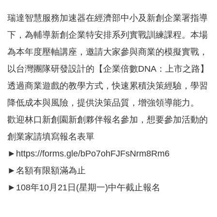
園
瑞達智慧服務加速器在經濟部中小及新創企業署指導
區
下，為輔導新創企業特安排系列實戰訓練課程。本場
服
務
為本年度壓軸講座，邀請大家參與商業的模擬實戰，
以台灣團隊研發設計的【企業倍數DNA：上市之路】
關
於
透過商業遊戲的教學方式，快速累積決策經驗，學習
我
降低成本與風險，提供決策品質，增強領導能力。
們
歡迎林口新創園新創夥伴報名參加，想要參加活動的
常
見
創業家請填寫報名表單
問
►https://forms.gle/bPo7ohFJFsNrm8Rm6
答
►名額有限額滿為止
網
►108年10月21日(星期一)中午截止報名
站
導