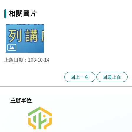
覽
相關圖片
EN
服
務
條
款
上版日期：108-10-14
隱
私
權
回上一頁
回最上面
條
款
主辦單位