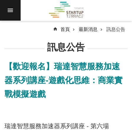
跳到主要內容區塊
進
駐
園
區
首頁
最新消息
訊息公告
最
訊息公告
新
消
息
【歡迎報名】瑞達智慧服務加速
計
器系列講座-遊戲化思維：商業實
畫
徵
戰模擬遊戲
件
國
際
資
瑞達智慧服務加速器系列講座 - 第六場
源