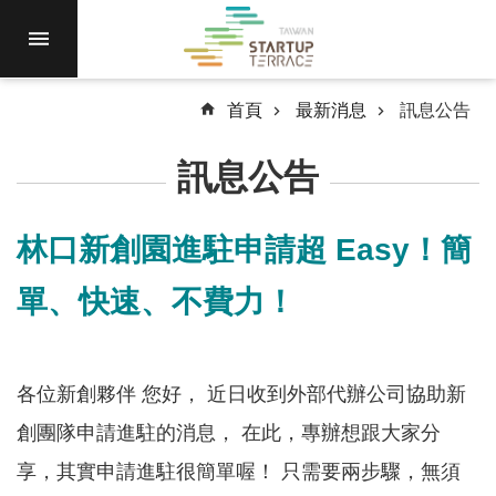
跳到主要內容區塊
進
駐
園
區
首頁
最新消息
訊息公告
最
訊息公告
新
消
息
林口新創園進駐申請超 Easy！簡
計
單、快速、不費力！
畫
徵
件
各位新創夥伴 您好， 近日收到外部代辦公司協助新
國
際
創團隊申請進駐的消息， 在此，專辦想跟大家分
資
享，其實申請進駐很簡單喔！ 只需要兩步驟，無須
源