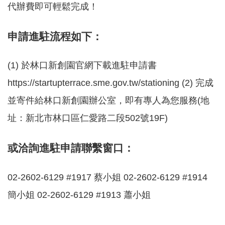
代辦費即可輕鬆完成！
園
區
申請進駐流程如下：
服
務
(1) 於林口新創園官網下載進駐申請書
關
https://startupterrace.sme.gov.tw/stationing (2) 完成
於
我
並寄件給林口新創園辦公室，即有專人為您服務(地
們
址：新北市林口區仁愛路二段502號19F)
常
見
或洽詢進駐申請聯繫窗口：
問
答
02-2602-6129 #1917 蔡小姐 02-2602-6129 #1914
網
簡小姐 02-2602-6129 #1913 蕭小姐
站
導