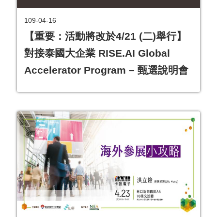
覽
109-04-16
EN
【重要：活動將改於4/21 (二)舉行】
服
對接泰國大企業 RISE.AI Global
務
Accelerator Program – 甄選說明會
條
款
隱
私
權
條
款