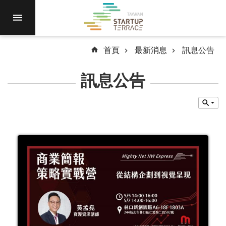
跳到主要內容區塊
進
駐
園
區
首頁
最新消息
訊息公告
最
訊息公告
新
消
息
計
畫
徵
件
國
際
資
源