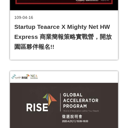
園
區
109-04-16
服
Startup Teaarce X Mighty Net HW
務
Express 商業簡報策略實戰營，開放
關
園區夥伴報名!!
於
我
們
常
見
問
答
網
站
導